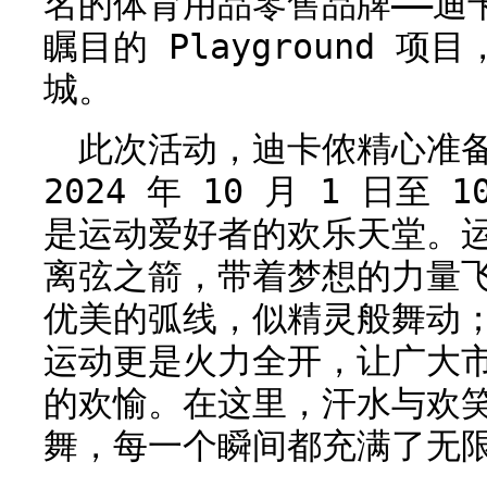
名的体育用品零售品牌——迪
瞩目的 Playground 
城。
此次活动，迪卡侬精心准
2024 年 10 月 1 日至 
是运动爱好者的欢乐天堂。
离弦之箭，带着梦想的力量
优美的弧线，似精灵般舞动；
运动更是火力全开，让广大
的欢愉。在这里，汗水与欢
舞，每一个瞬间都充满了无