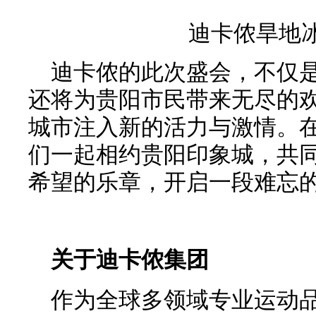
迪卡侬旱地
迪卡侬的此次盛会，不仅
还将为贵阳市民带来无尽的
城市注入新的活力与激情。
们一起相约贵阳印象城，共
希望的乐章，开启一段难忘
关于迪卡侬集团
作为全球多领域专业运动